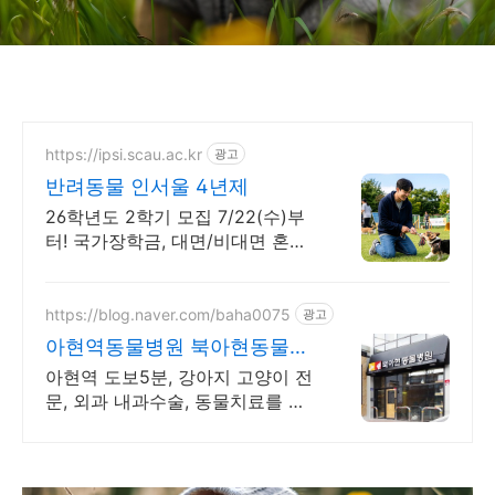
https://ipsi.scau.ac.kr
광고
반려동물 인서울 4년제
26학년도 2학기 모집 7/22(수)부
터! 국가장학금, 대면/비대면 혼합
교육 개통령 강형욱 훈련사 반려동
물학과 특임교수 임용
https://blog.naver.com/baha0075
광고
아현역동물병원 북아현동물병
원 반려동물 건강검진, 접종문
아현역 도보5분, 강아지 고양이 전
의
문, 외과 내과수술, 동물치료를 위
한 최신장비