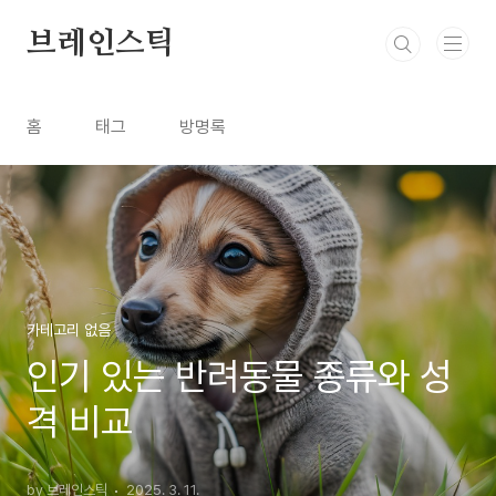
본문 바로가기
브레인스틱
홈
태그
방명록
카테고리 없음
인기 있는 반려동물 종류와 성
격 비교
by 브레인스틱
2025. 3. 11.