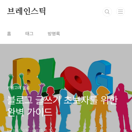
본문 바로가기
브레인스틱
홈
태그
방명록
카테고리 없음
블로그 글쓰기 초보자를 위한
완벽 가이드
by 브레인스틱
2025. 3. 10.