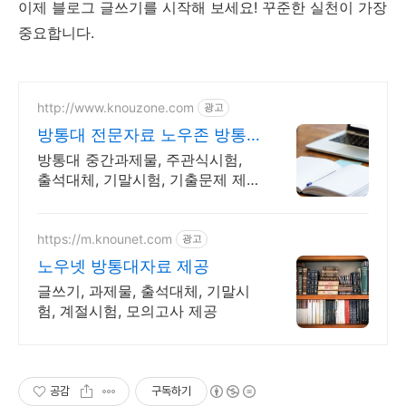
이제 블로그 글쓰기를 시작해 보세요! 꾸준한 실천이 가장
중요합니다.
http://www.knouzone.com
광고
방통대 전문자료 노우존 방통
대 자료포털 NO.1
방통대 중간과제물, 주관식시험,
출석대체, 기말시험, 기출문제 제
공
https://m.knounet.com
광고
노우넷 방통대자료 제공
글쓰기, 과제물, 출석대체, 기말시
험, 계절시험, 모의고사 제공
공감
구독하기